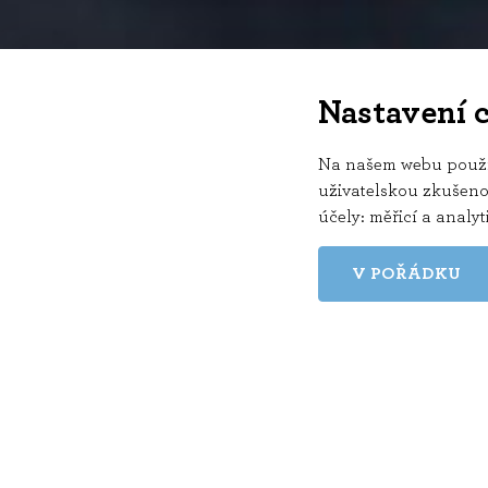
Nastavení 
Na našem webu používá
uživatelskou zkušenos
účely:
měřicí a analy
V POŘÁDKU
Film roku