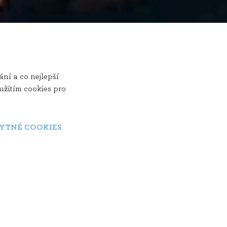
ní a co nejlepší
užitím cookies pro
BYTNÉ COOKIES
021 Režisér: Gastón