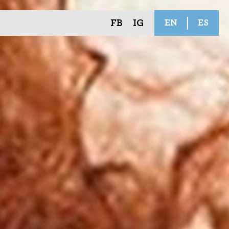
FB
IG
EN
ES