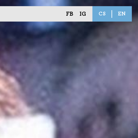
FB
IG
CS
EN