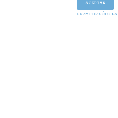
ACEPTAR
PERMITIR SÓLO LA
Una casa lej
sá. 16. 10. | 19:00