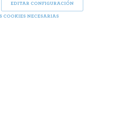
EDITAR CONFIGURACIÓN
S COOKIES NECESARIAS
os
Año: 2
Botter
Géner
Graciela tiene todo resue
lejos de la ciudad despu
descubre que su padre t
para el futuro, mantiene